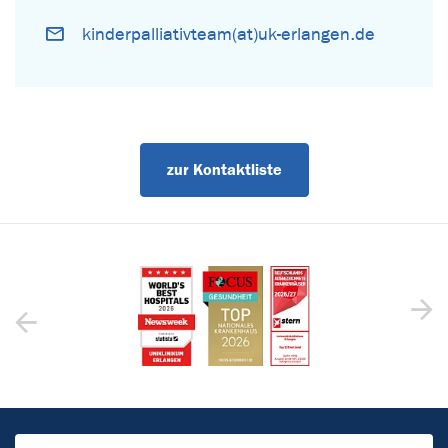
kinderpalliativteam(at)uk-erlangen.de
zur Kontaktliste